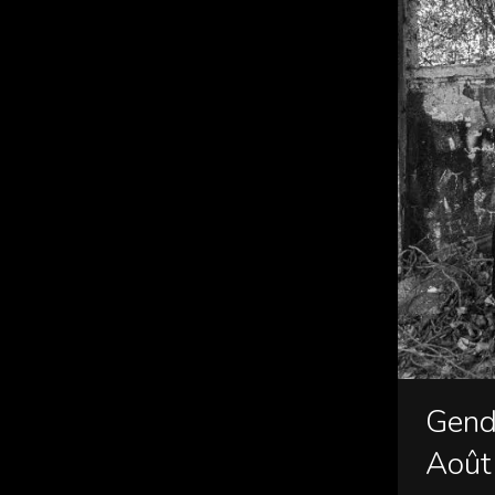
Gende
Août