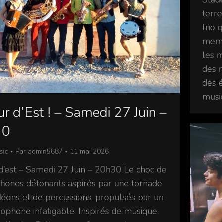
terr
trio 
memb
les m
des m
des 
musi
r d’Est ! – Samedi 27 Juin –
30
sic
Par
admin5687
11 mai 2026
d’est – Samedi 27 Juin – 20h30 Le choc de
hones détonants aspirés par une tornade
déons et de percussions, propulsés par un
ophone infatigable. Inspirés de musique