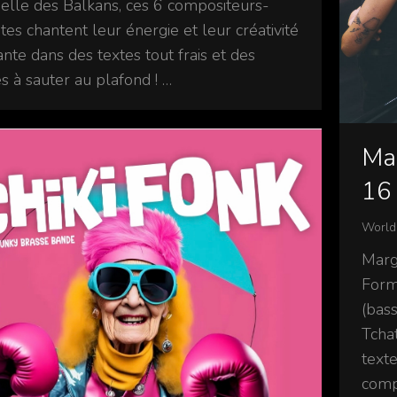
onelle des Balkans, ces 6 compositeurs-
tes chantent leur énergie et leur créativité
nte dans des textes tout frais et des
s à sauter au plafond ! …
Mar
16 
World
Marg
Form
(bass
Tcha
texte
comp