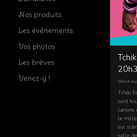
Nos produits
Les événements
Vos photos
Tchik
Les brèves
20h
Venez-y !
World mu
Tchiki 
sont to
canons 
le mille
sur scè
salle de