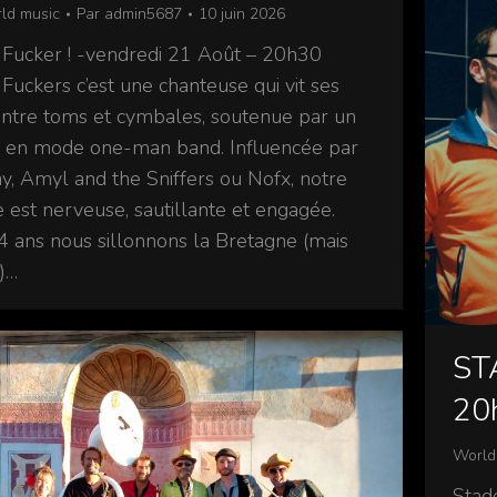
ld music
Par
admin5687
10 juin 2026
Fucker ! -vendredi 21 Août – 20h30
Fuckers c’est une chanteuse qui vit ses
entre toms et cymbales, soutenue par un
e en mode one-man band. Influencée par
ay, Amyl and the Sniffers ou Nofx, notre
 est nerveuse, sautillante et engagée.
4 ans nous sillonnons la Bretagne (mais
)…
STA
20
World
Stade