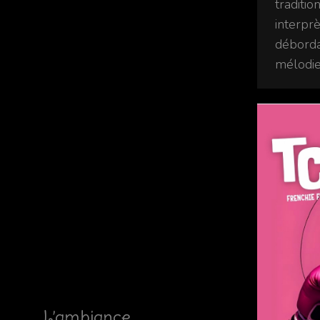
traditi
interprè
déborda
mélodie
L’ambiance