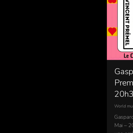
Gasp
Preme
20h
World mu
Gaspard
Mai – 2