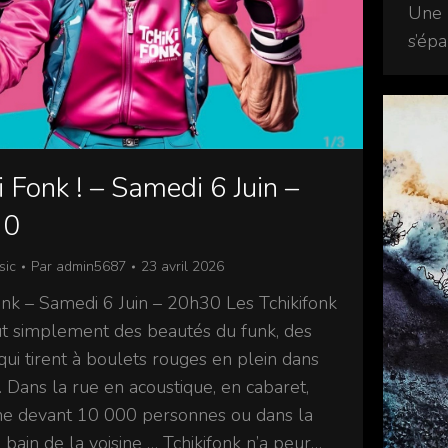
Une p
s’épa
i Fonk ! – Samedi 6 Juin –
30
sic
Par
admin5687
23 avril 2026
fonk – Samedi 6 Juin – 20h30 Les Tchikifonk
ut simplement des beautés du funk, des
qui tirent à boulets rouges en plein dans
. Dans la rue en acoustique, en cabaret,
ne devant 10 000 personnes ou dans la
 bain de la voisine … Tchikifonk n’a peur…