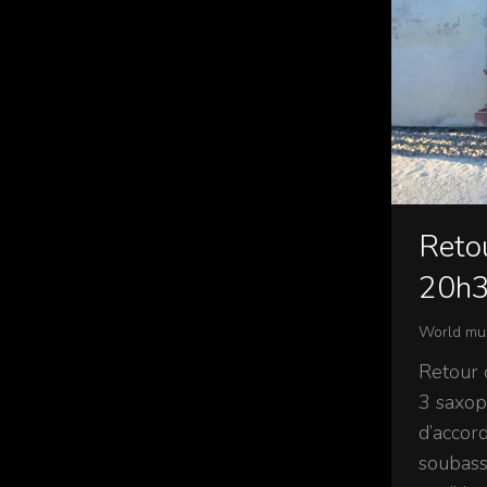
Retou
20h
World mu
Retour 
3 saxop
d’accor
soubass