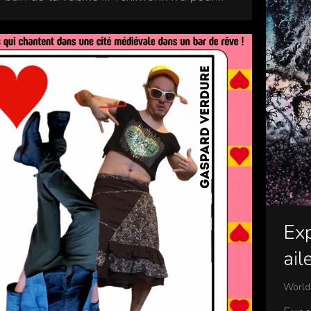
Exp
ail
World