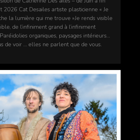
ition de Catherine Des ailes – de Juin à fin
et 2026 Cat Desailes artiste plasticienne « Je
he la lumière qui me trouve »Je rends visible
isible, de l’infiniment grand à l’infiniment
.Paréïdolies organiques, paysages intérieurs…
us de voir … elles ne parlent que de vous.