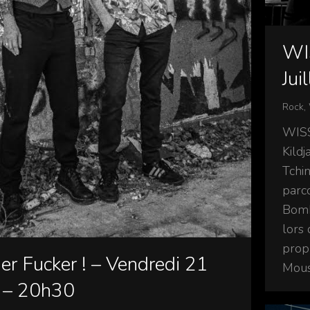
WI
Jui
Rock
,
WISS
Kildj
Tchin
parc
Bomb
lors
prop
r Fucker ! – Vendredi 21
Mous
 – 20h30