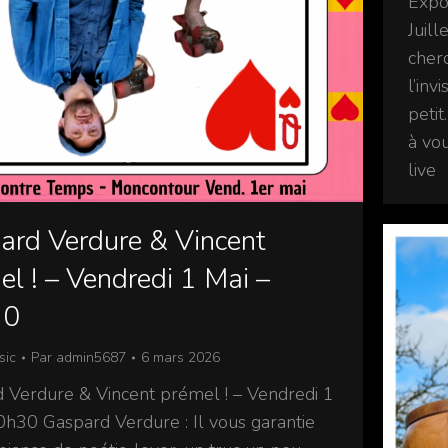
Expos
Juill
cherc
l’inv
petit
à vo
live
ard Verdure & Vincent
l ! – Vendredi 1 Mai –
30
sic
Par
admin5687
6 mars 2026
 Verdure & Vincent prémel ! – Vendredi 1
0h30 Gaspard Verdure : Il vous garantie