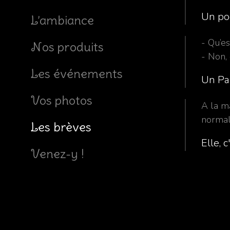
Un po
L’ambiance
- Qu’es
Nos produits
- Non,
Les événements
Un Par
Vos photos
A la ma
normal
Les brèves
Elle, 
Venez-y !