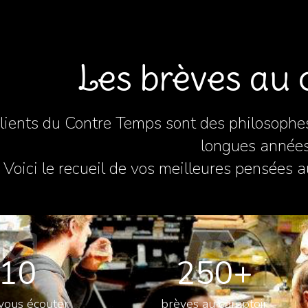
Les brèves au 
lients du Contre Temps sont des philosophe
longues années
Voici le recueil de vos meilleures pensées
10
250
+
vous écouter​
brèves au comptoir​