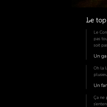
Le top 
Le Con
pas tou
soit pas
Un ga
Oh la l
plusieu
Un fan
Ça ne p
s’enten