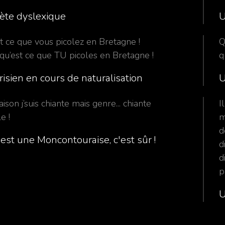
ète dyslexique
U
t ce que vous picolez en Bretagne !
Q
 qu’est ce que TU picoles en Bretagne !
q
isien en cours de naturalisation
U
ison j’suis chiante mais genre... chiante
I
e !
m
d
c'est une Moncontouraise, c'est sûr !
d
d
p
U