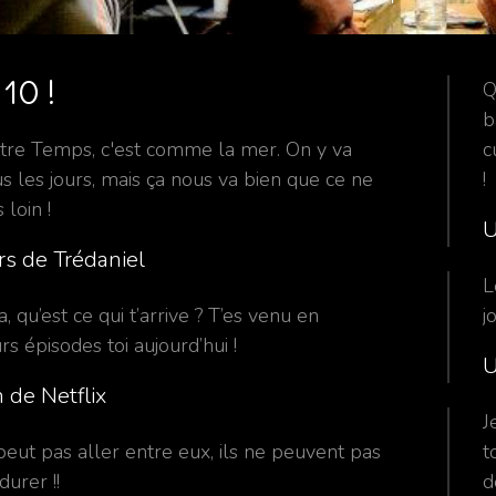
10 !
Q
b
tre Temps, c'est comme la mer. On y va
c
s les jours, mais ça nous va bien que ce ne
!
 loin !
U
rs de Trédaniel
L
a, qu’est ce qui t’arrive ? T’es venu en
j
rs épisodes toi aujourd’hui !
U
 de Netflix
J
eut pas aller entre eux, ils ne peuvent pas
t
durer !!
d