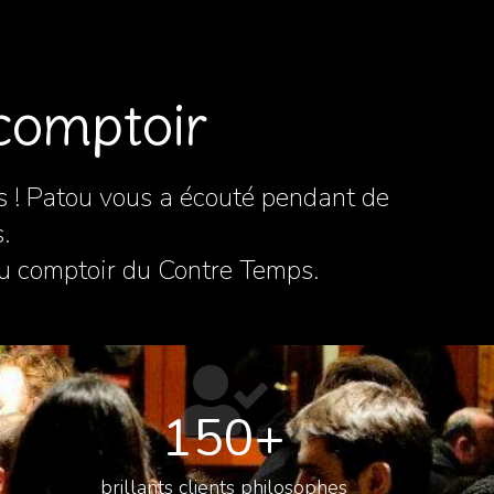
comptoir
s !
Patou vous a écouté pendant de
.
 au comptoir du Contre Temps.
150
+
brillants clients philosophes