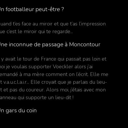
n footballeur peut-être ?
uand t’es face au miroir et que t’as l’impression
ue c’est le miroir qui te regarde...
ne inconnue de passage à Moncontour
l y avait le tour de France qui passait pas loin et
oi je voulais supporter Voeckler alors j’ai
emandé à ma mère comment on l’écrit. Elle me
it v.a.u.c.l.a.i.r... Elle croyait que je parlais du lieu-
it et pas du coureur. Alors moi, j’étais avec mon
anneau qui supporte un lieu-dit !
n gars du coin