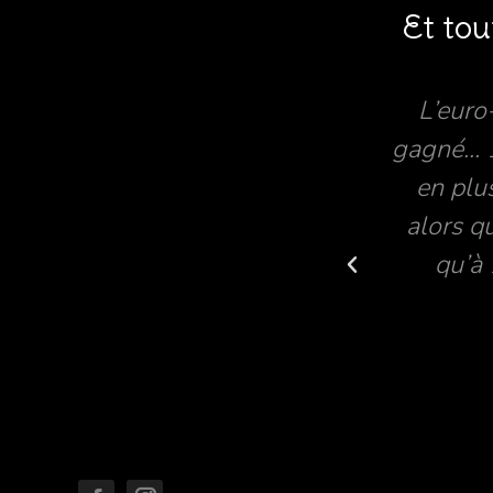
Et tou
- Salut moi c’est Gaël -
L’euro
Moi c’est Nicole -
gagné...
Nicole!?! ah ouais
en plu
carrément!! Pas Nicole
alors q
quand même??? - Si si -
qu’à 
Ah ouais carrémment!!