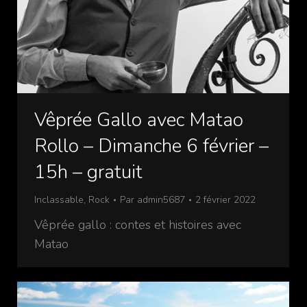
Vêprée Gallo avec Matao
Rollo – Dimanche 6 février –
15h – gratuit
Inclassable
,
Rock
Par
admin5687
2 février 2022
Vêprée gallo : contes et histoires avec
Matao