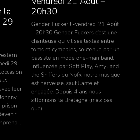
Vendredi 21 Août –
 la
20h30
i 29
Gender Fucker ! -vendredi 21 Août
– 20h30 Gender Fuckers c’est une
chanteuse qui vit ses textes entre
toms et cymbales, soutenue par un
western
bassiste en mode one-man band.
medi 29
Influencée par Soft Play, Amyl and
’occasion
the Sniffers ou Nofx, notre musique
ous
est nerveuse, sautillante et
avec leur
engagée. Depuis 4 ans nous
 Johnny
sillonnons la Bretagne (mais pas
 prison
que)…
devenir
omprend…