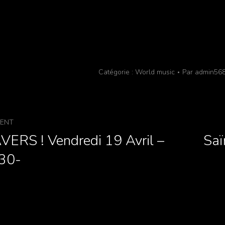
Catégorie :
World music
Par
admin56
DENT
ERS ! Vendredi 19 Avril –
Saï
30-