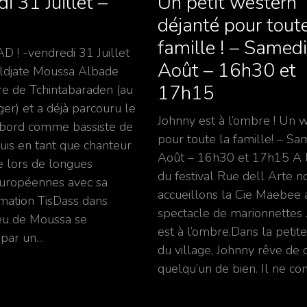
i 31 Juillet –
Un petit western
déjanté pour toute
famille ! – Samed
! -vendredi 31 Juillet
Août – 16h30 et
ldjate Moussa Albade
17h15
ire de Tchintabaraden (au
er) et a déjà parcouru le
Johnny est à l’ombre ! Un 
abord comme bassiste de
pour toute la famille! – Sa
is en tant que chanteur
Août – 16h30 et 17h15 A l
te lors de longues
du festival Rue dell Arte n
uropéennes avec sa
accueillons la Cie Maebee 
mation TisDass dans
spectacle de marionnettes
jeu de Moussa se
est à l’ombre.Dans la petite
 par un…
du village, Johnny rêve de 
quelqu’un de bien. Il ne c