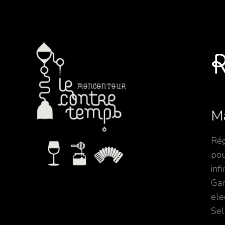
R
Ma
Rég
pou
infi
Gar
ele
Sel