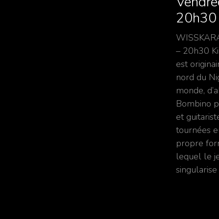
Vendred
20h30
WISSKARAD 
– 20h30 Ki
est origina
nord du Nig
monde, d’
Bombino pu
et guitaris
tournées e
propre for
lequel le 
singularise