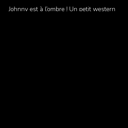
Johnny est à l’ombre ! Un petit western
déjanté pour toute la famille ! – Samedi
29 Août – 17h15 et 18h
Johnny est à l’ombre ! Un western pour toute la
famille! – Samedi 29 Août – 16h30 et 17h15 A
l’occasion du festival Rue dell Arte nous
accueillons la Cie Maebee avec leur spectacle
de marionnettes Johnny est à l’ombre.Dans la
petite prison du village, Johnny rêve de devenir
quelqu’un de bien. Il ne comprend…
Tous droits réservés 2020 © Contretoutattente