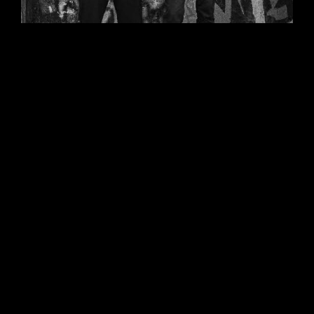
Gender Fucker ! – Vendredi 21 Août –
20h30
Gender Fucker ! -vendredi 21 Août – 20h30
Gender Fuckers c’est une chanteuse qui vit ses
textes entre toms et cymbales, soutenue par un
bassiste en mode one-man band. Influencée par
Soft Play, Amyl and the Sniffers ou Nofx, notre
musique est nerveuse, sautillante et engagée.
Depuis 4 ans nous sillonnons la Bretagne (mais
pas que)…